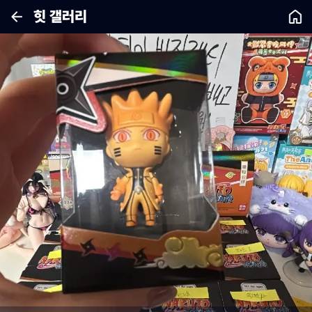
힛 갤러리