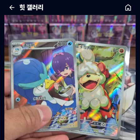
힛 갤러리