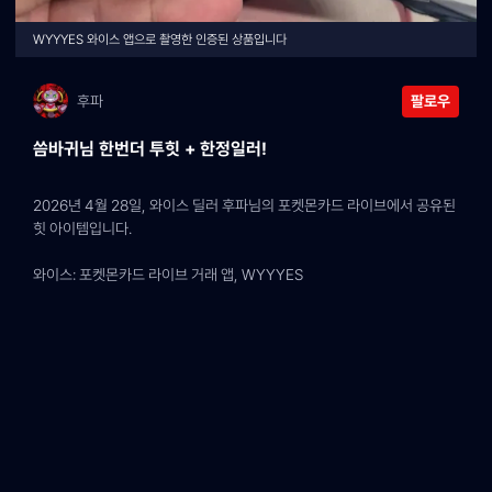
WYYYES 와이스 앱으로 촬영한 인증된 상품입니다
후파
팔로우
씀바귀님 한번더 투힛 + 한정일러!
2026년 4월 28일, 와이스 딜러 후파님의 포켓몬카드 라이브에서 공유된 
힛 아이템입니다.
와이스: 포켓몬카드 라이브 거래 앱, WYYYES