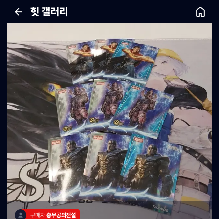
힛 갤러리
구매자 
충무공의전설