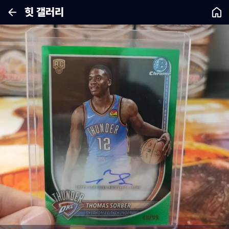
힛 갤러리