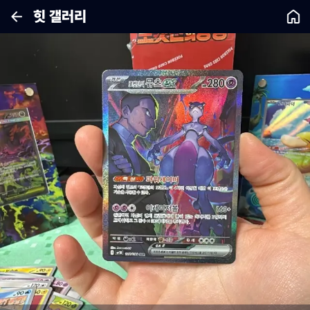
힛 갤러리