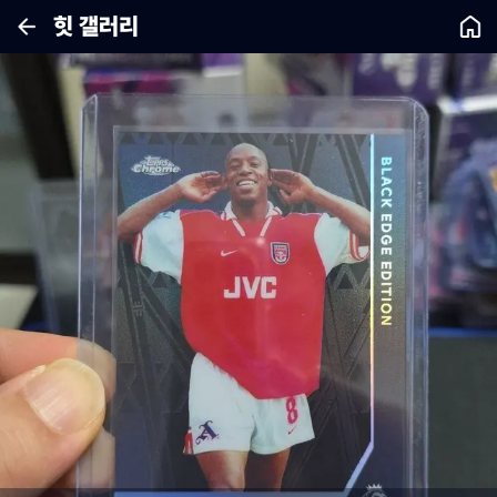
힛 갤러리