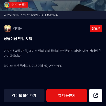
구매자 
상똘이
WYYYES 와이스 앱으로 촬영한 인증된 상품입니다
라티몽
팔로우
상똘이님 맨텀 갓팩
2026년 4월 26일, 와이스 딜러 라티몽님의 포켓몬카드 라이브에서 판매된 힛 
아이템입니다.
와이스: 포켓몬카드 라이브 거래 앱, WYYYES
라이브 보러가기
앱 다운받기