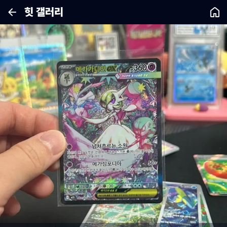
힛 갤러리