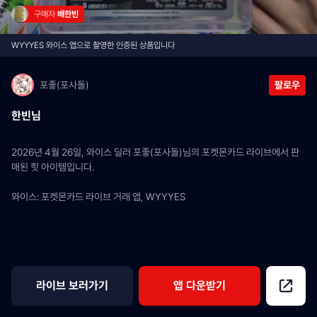
구매자 
배한빈
WYYYES 와이스 앱으로 촬영한 인증된 상품입니다
포좋(포사돌)
팔로우
한빈님
2026년 4월 26일, 와이스 딜러 포좋(포사돌)님의 포켓몬카드 라이브에서 판
매된 힛 아이템입니다.
와이스: 포켓몬카드 라이브 거래 앱, WYYYES
라이브 보러가기
앱 다운받기