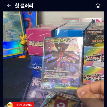
힛 갤러리
구매자 
무적엘지