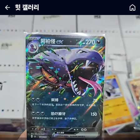
힛 갤러리