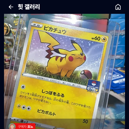
힛 갤러리
구매자 
표뇨