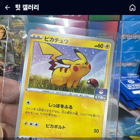
힛 갤러리