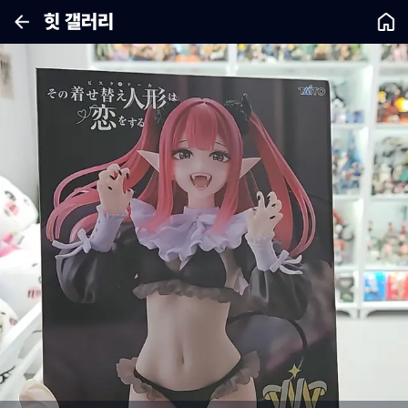
힛 갤러리