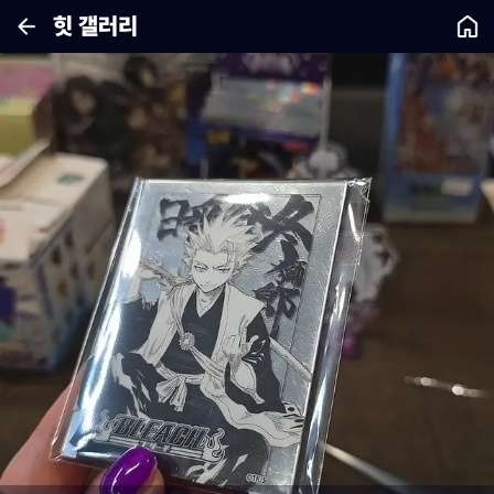
힛 갤러리