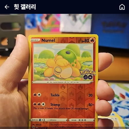
힛 갤러리