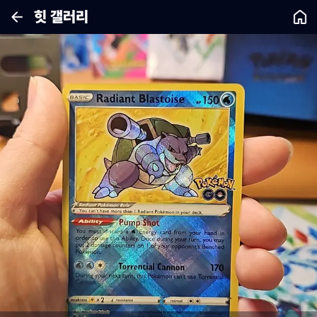
힛 갤러리