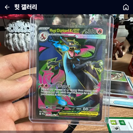
힛 갤러리