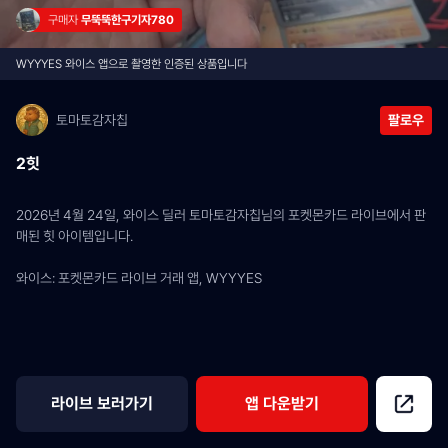
구매자 
무뚝뚝한구기자780
WYYYES 와이스 앱으로 촬영한 인증된 상품입니다
토마토감자칩
팔로우
2힛
2026년 4월 24일, 와이스 딜러 토마토감자칩님의 포켓몬카드 라이브에서 판
매된 힛 아이템입니다.
와이스: 포켓몬카드 라이브 거래 앱, WYYYES
라이브 보러가기
앱 다운받기