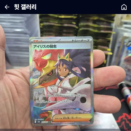
힛 갤러리