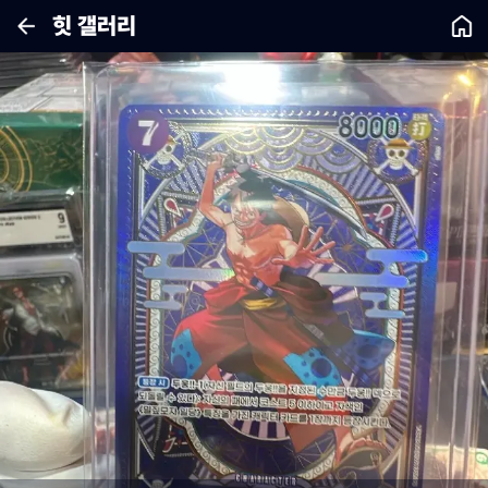
힛 갤러리