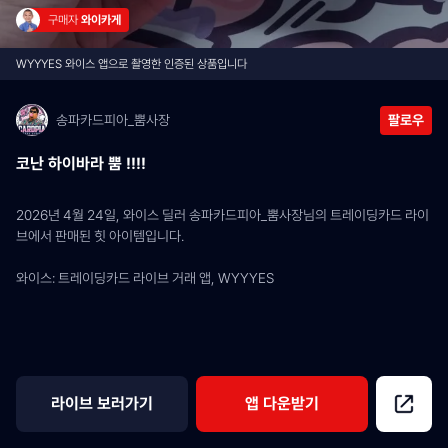
구매자 
와이카게
WYYYES 와이스 앱으로 촬영한 인증된 상품입니다
송파카드피아_뿜사장
팔로우
코난 하이바라 뿜 !!!!
2026년 4월 24일, 와이스 딜러 송파카드피아_뿜사장님의 트레이딩카드 라이
브에서 판매된 힛 아이템입니다.
와이스: 트레이딩카드 라이브 거래 앱, WYYYES
라이브 보러가기
앱 다운받기