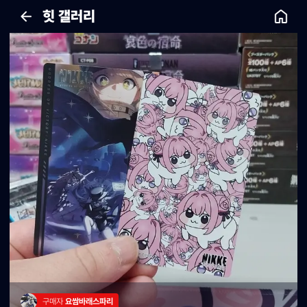
힛 갤러리
구매자 
요쌈바래스파리