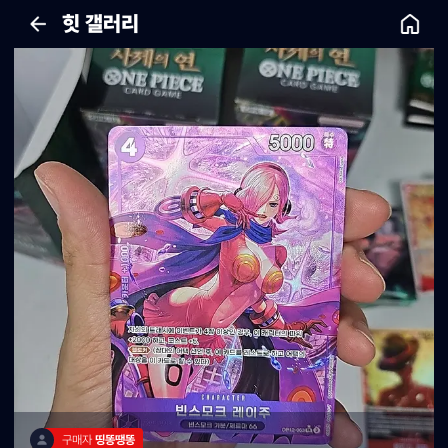
힛 갤러리
구매자 
띵똥땡똥