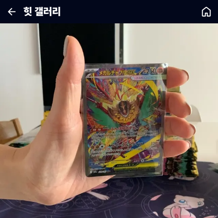
힛 갤러리