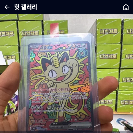
힛 갤러리