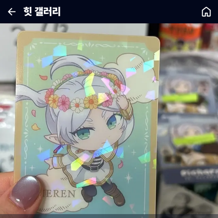
힛 갤러리