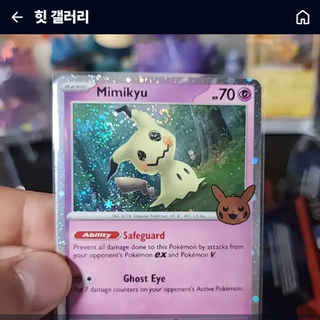
힛 갤러리