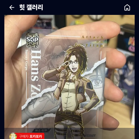
힛 갤러리
구매자 
포카포카