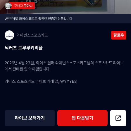
구매자 
구아니
WYYYES 와이스 앱으로 촬영한 인증된 상품입니다
와이번스스포츠카드
팔로우
닉커츠 트루루키리플
2026년 4월 23일, 와이스 딜러 와이번스스포츠카드님의 스포츠카드 라이브
에서 판매된 힛 아이템입니다.
와이스: 스포츠카드 라이브 거래 앱, WYYYES
라이브 보러가기
앱 다운받기