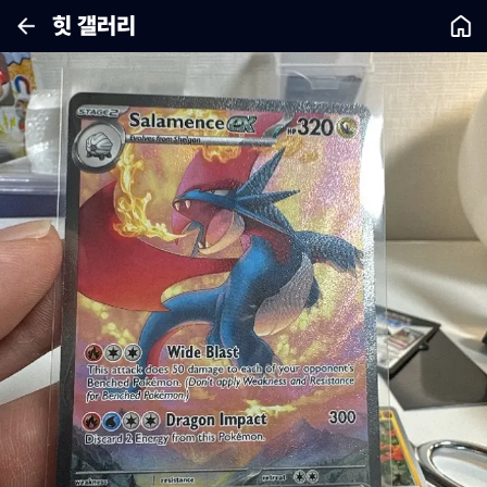
힛 갤러리