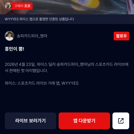
구매자 
조코
WYYYES 와이스 앱으로 촬영한 인증된 상품입니다
송파카드피아_명마
팔로우
흥민이 뿜!
2026년 4월 23일, 와이스 딜러 송파카드피아_명마님의 스포츠카드 라이브에
서 판매된 힛 아이템입니다.
와이스: 스포츠카드 라이브 거래 앱, WYYYES
라이브 보러가기
앱 다운받기