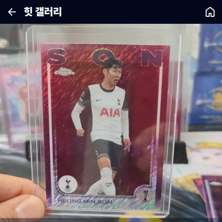
힛 갤러리