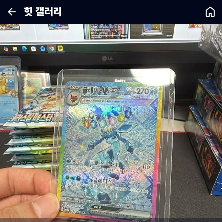
힛 갤러리