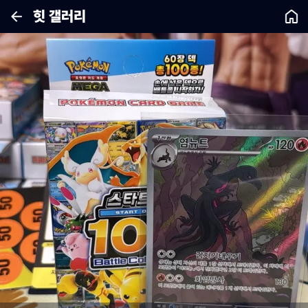
힛 갤러리