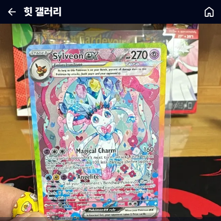
힛 갤러리