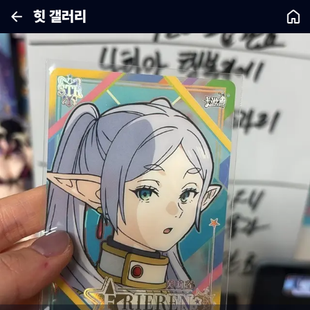
힛 갤러리