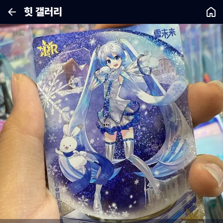
힛 갤러리