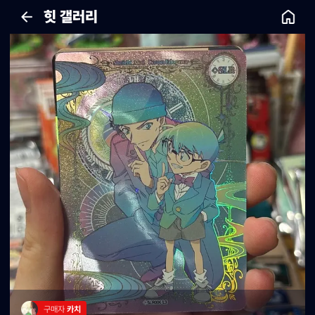
힛 갤러리
구매자 
카치