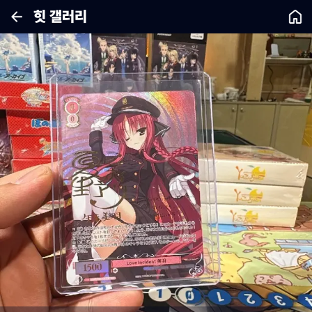
힛 갤러리