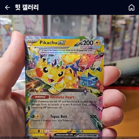
힛 갤러리