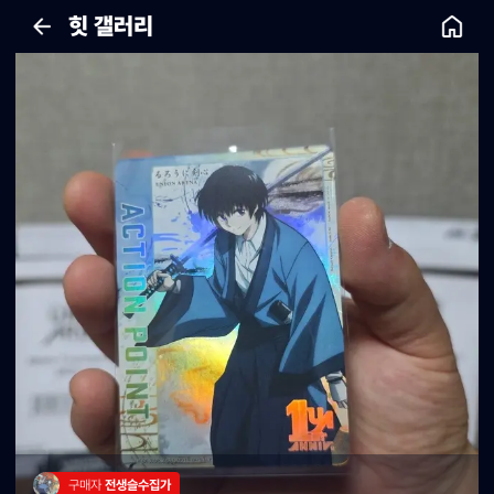
힛 갤러리
구매자 
전생슬수집가