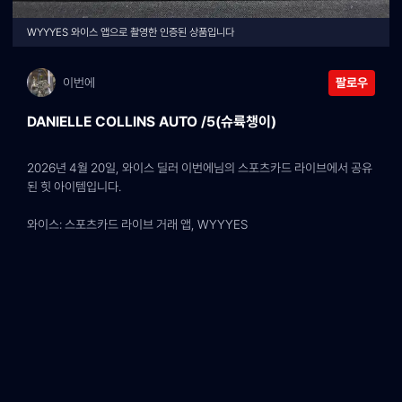
WYYYES 와이스 앱으로 촬영한 인증된 상품입니다
이번에
팔로우
DANIELLE COLLINS AUTO /5(슈륙챙이)
2026년 4월 20일, 와이스 딜러 이번에님의 스포츠카드 라이브에서 공유
된 힛 아이템입니다.
와이스: 스포츠카드 라이브 거래 앱, WYYYES