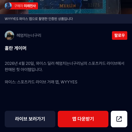
구매자 
미래전사
WYYYES 와이스 앱으로 촬영한 인증된 상품입니다
헤엄치는너구리
팔로우
홀란 게이머
2026년 4월 20일, 와이스 딜러 헤엄치는너구리님의 스포츠카드 라이브에서 
판매된 힛 아이템입니다.
와이스: 스포츠카드 라이브 거래 앱, WYYYES
라이브 보러가기
앱 다운받기