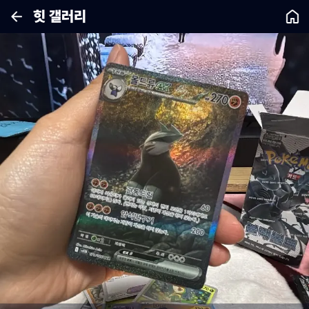
힛 갤러리