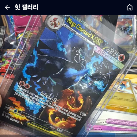
힛 갤러리