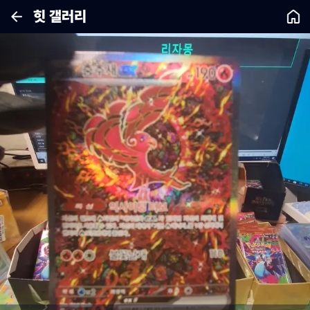
힛 갤러리