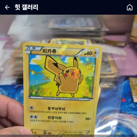
힛 갤러리