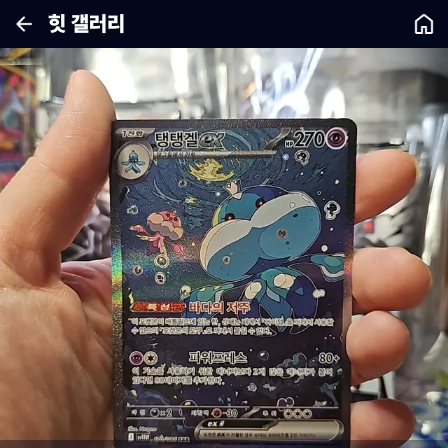
힛 갤러리