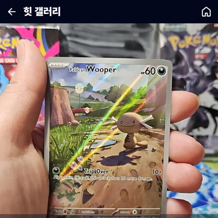
힛 갤러리