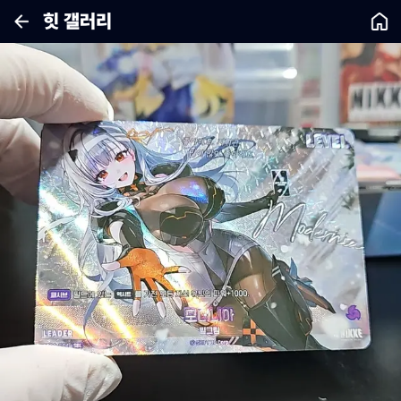
힛 갤러리