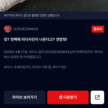
WYYYES 와이스 앱으로 촬영한 인증된 상품입니다
GODDESSNIKKE
팔로우
잉? 첫팩에 리더사인이 나온다고? 갠깡힛!
2026년 4월 17일, 와이스 딜러 GODDESSNIKKE님의 트레이딩카드 라이브
에서 공유된 힛 아이템입니다.
와이스: 트레이딩카드 라이브 거래 앱, WYYYES
라이브 보러가기
앱 다운받기