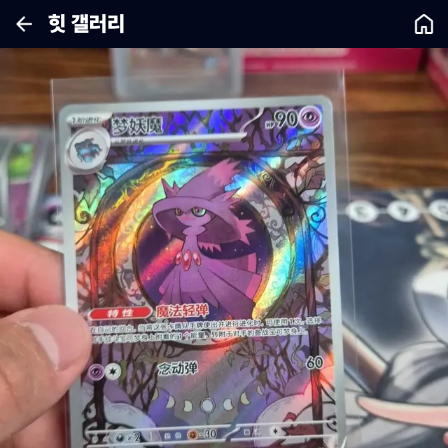
힛 갤러리